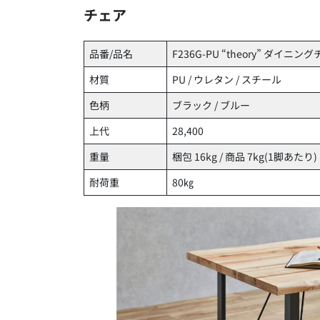
チェア
品番/品名
F236G-PU “theory” ダイニン
材質
PU / ウレタン / スチール
色柄
ブラック / ブルー
上代
28,400
重量
梱包 16kg / 商品 7kg(1脚あたり)
耐荷重
80㎏