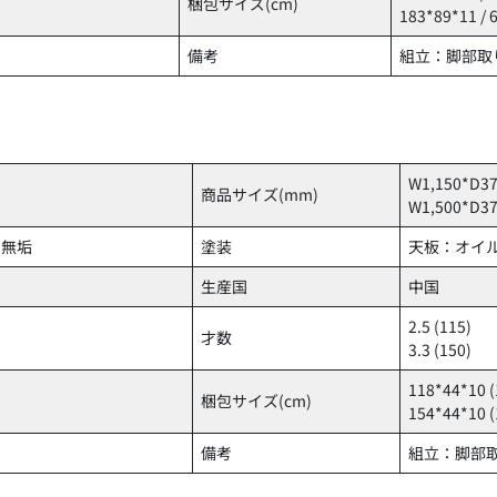
梱包サイズ(cm)
183*89*11 /
備考
組立：脚部取
W1,150*D37
商品サイズ(mm)
W1,500*D37
チ無垢
塗装
天板：オイル
生産国
中国
2.5 (115)
才数
3.3 (150)
118*44*10 (
梱包サイズ(cm)
154*44*10 (
備考
組立：脚部