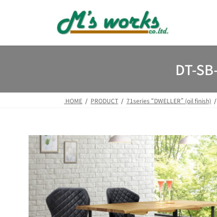
コ
ナ
ン
ビ
テ
ゲ
ン
ー
ツ
シ
へ
ョ
DT-S
ス
ン
キ
に
ッ
移
HOME
PRODUCT
71series “DWELLER” (oil finish)
プ
動