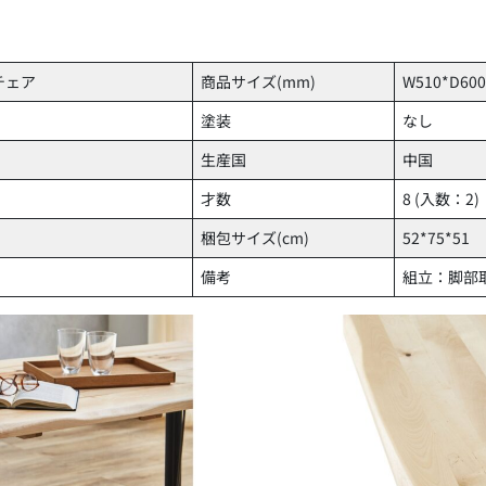
グチェア
商品サイズ(mm)
W510*D600
塗装
なし
生産国
中国
才数
8 (入数：2)
梱包サイズ(cm)
52*75*51
備考
組立：脚部