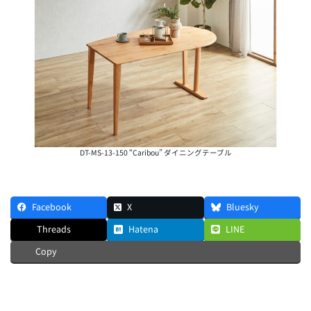
DT-MS-13-150 “Caribou” ダイニングテーブル
Facebook
X
Bluesky
Threads
Hatena
LINE
Copy