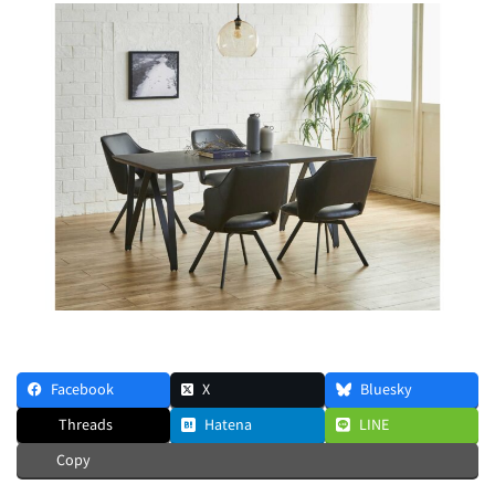
Facebook
X
Bluesky
Threads
Hatena
LINE
Copy