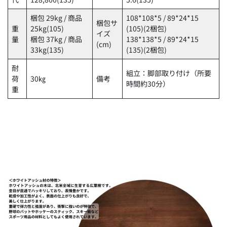
梱包 29kg / 商品
108*108*5 / 89*24*15
梱包サ
重
25kg(105)
(105)(2梱包)
イズ
量
梱包 37kg / 商品
138*138*5 / 89*24*15
(cm)
33kg(135)
(135)(2梱包)
耐
組立：脚部取り付け（所要
荷
30㎏
備考
時間約30分）
重