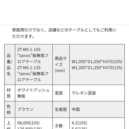
脚部の厚み4cmm、脚部の幅14cmと重量感あるデザイン
です。
ホワイトアッシュ材の躍動感ある杢目が特徴的な商品で
す。
家庭用だけでなく、店舗などのテーブルとしてもご利用い
ただけます。
ZT-MS-1-105
品
“tanno”総無垢フ
商品サ
番/
ロアテーブル
W1,050*D1,050*H370(105)
イズ
品
ZT-MS-1-135
W1,350*D1,350*H370(135)
(mm)
名
“tanno”総無垢フ
ロアテーブル
材
ホワイトアッシュ
塗装
ウレタン塗装
質
無垢
色
ブラウン
生産国
中国
柄
上
98,000(105)
4.2(105)
才数
代
128,800(135)
5.6(135)