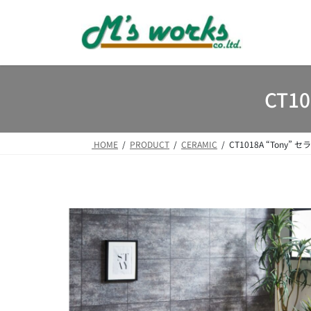
コ
ナ
ン
ビ
テ
ゲ
ン
ー
ツ
シ
へ
ョ
CT1
ス
ン
キ
に
ッ
移
HOME
PRODUCT
CERAMIC
CT1018A “Tony
プ
動