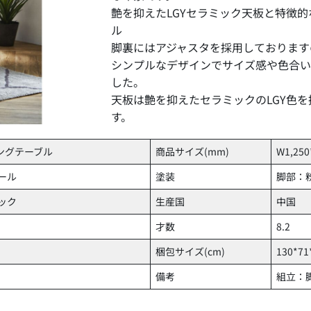
艶を抑えたLGYセラミック天板と特徴
ル
脚裏にはアジャスタを採用しております
シンプルなデザインでサイズ感や色合
した。
天板は艶を抑えたセラミックのLGY色
す。
リビングテーブル
商品サイズ(mm)
W1,250
チール
塗装
脚部：
ック
生産国
中国
才数
8.2
梱包サイズ(cm)
130*71
備考
組立：