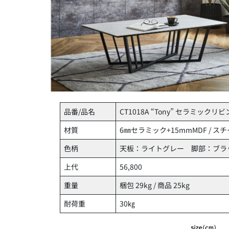
品番/品名
CT1018A “Tony” セラミック
材質
6㎜セラミック+15mmMDF / ス
色柄
天板：ライトグレー 脚部：ブラ
上代
56,800
重量
梱包 29kg / 商品 25kg
耐荷重
30㎏