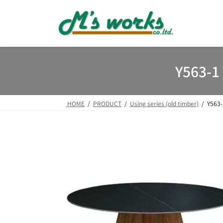
コ
ナ
ン
ビ
テ
ゲ
ン
ー
ツ
シ
へ
ョ
Y563
ス
ン
キ
に
ッ
移
HOME
PRODUCT
Using series (old timber)
Y56
プ
動