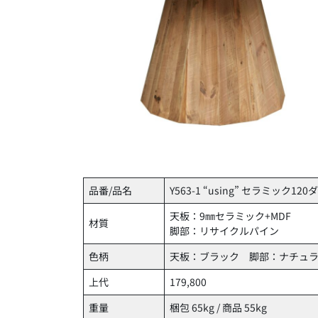
品番/品名
Y563-1 “using” セラミック
天板：9㎜セラミック+MDF
材質
脚部：リサイクルパイン
色柄
天板：ブラック 脚部：ナチュ
上代
179,800
重量
梱包 65kg / 商品 55kg