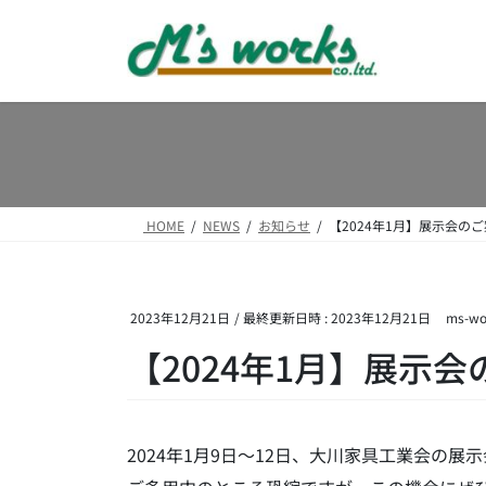
コ
ナ
ン
ビ
テ
ゲ
ン
ー
ツ
シ
へ
ョ
ス
ン
キ
に
ッ
移
HOME
NEWS
お知らせ
【2024年1月】展示会のご
プ
動
2023年12月21日
/ 最終更新日時 :
2023年12月21日
ms-wo
【2024年1月】展示会
2024年1月9日～12日、大川家具工業会の