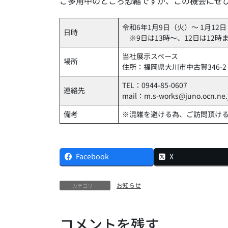
ご多用中のところ恐縮ですが、この機会にぜ
令和6年1月9日（火）～ 1月12日（金
日時
※9日は13時～、12日は12時
当社展示スペース
場所
住所：福岡県大川市中古賀346-2
TEL：0944-85-0607
連絡先
mail：m.s-works@juno.ocn.ne.
備考
※混雑を避ける為、ご訪問頂け
Facebook
X
お知らせ
カテゴリー
コメントを残す